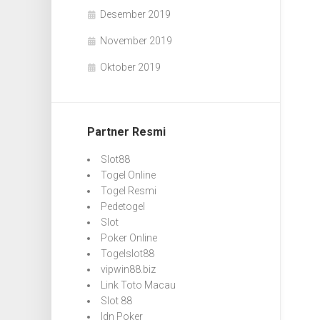
Desember 2019
November 2019
Oktober 2019
Partner Resmi
Slot88
Togel Online
Togel Resmi
Pedetogel
Slot
Poker Online
Togelslot88
vipwin88.biz
Link Toto Macau
Slot 88
Idn Poker