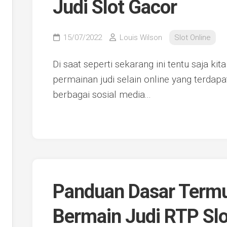
Judi Slot Gacor
15/07/2022
Louis Wilson
Slot Online
Di saat seperti sekarang ini tentu saja k
permainan judi selain online yang terdapa
berbagai sosial media...
Panduan Dasar Term
Bermain Judi RTP Slo