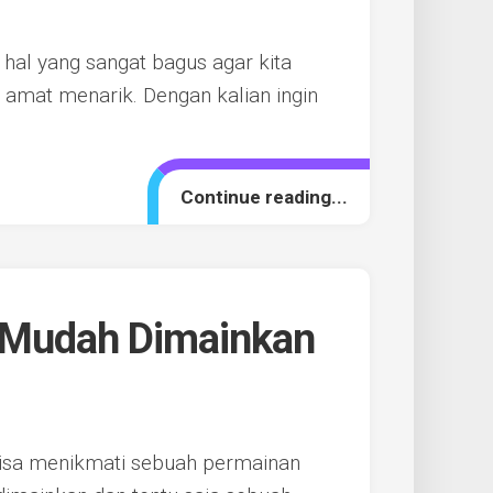
 hal yang sangat bagus agar kita
amat menarik. Dengan kalian ingin
Continue reading...
g Mudah Dimainkan
 bisa menikmati sebuah permainan