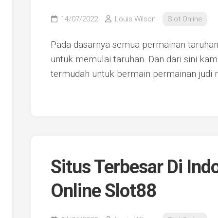
14/07/2022
Louis Wilson
Slot Online
Pada dasarnya semua permainan taruhan
untuk memulai taruhan. Dan dari sini k
termudah untuk bermain permainan judi rtp
Situs Terbesar Di Ind
Online Slot88