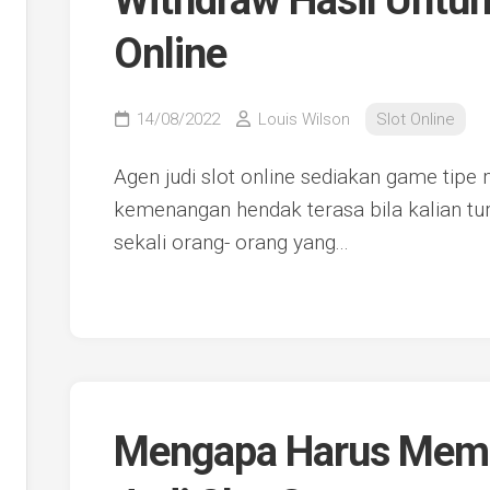
Withdraw Hasil Untun
Online
14/08/2022
Louis Wilson
Slot Online
Agen judi slot online sediakan game tip
kemenangan hendak terasa bila kalian tur
sekali orang- orang yang...
Mengapa Harus Memi