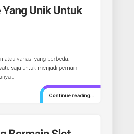
e Yang Unik Untuk
 atau variasi yang berbeda.
satu saja untuk menjadi pemain
nya...
Continue reading...