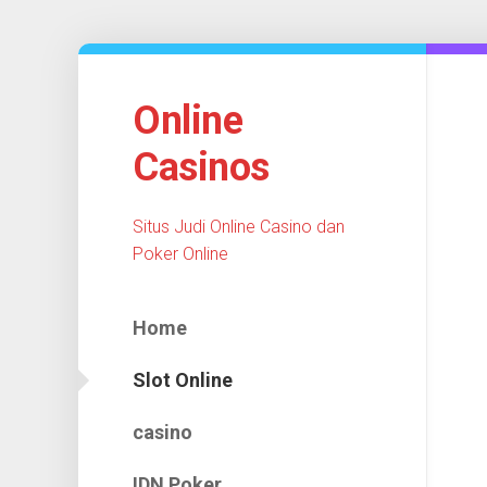
Skip
to
content
Online
Casinos
Situs Judi Online Casino dan
Poker Online
Home
Slot Online
casino
IDN Poker