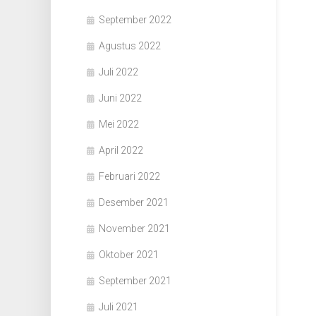
September 2022
Agustus 2022
Juli 2022
Juni 2022
Mei 2022
April 2022
Februari 2022
Desember 2021
November 2021
Oktober 2021
September 2021
Juli 2021