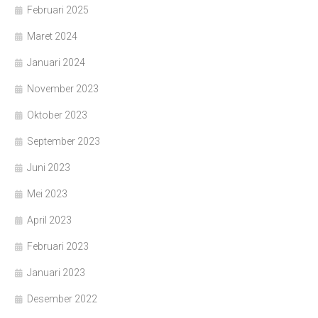
Februari 2025
Maret 2024
Januari 2024
November 2023
Oktober 2023
September 2023
Juni 2023
Mei 2023
April 2023
Februari 2023
Januari 2023
Desember 2022