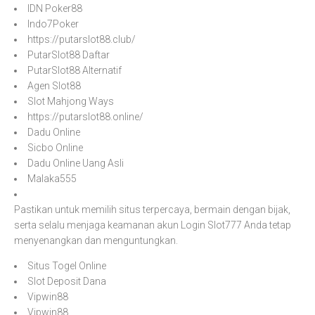
IDN Poker88
Indo7Poker
https://putarslot88.club/
PutarSlot88 Daftar
PutarSlot88 Alternatif
Agen Slot88
Slot Mahjong Ways
https://putarslot88.online/
Dadu Online
Sicbo Online
Dadu Online Uang Asli
Malaka555
Pastikan untuk memilih situs terpercaya, bermain dengan bijak,
serta selalu menjaga keamanan akun
Login Slot777
Anda tetap
menyenangkan dan menguntungkan.
Situs Togel Online
Slot Deposit Dana
Vipwin88
Vipwin88