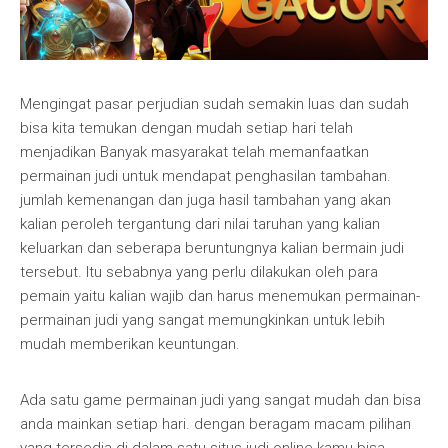
Mengingat pasar perjudian sudah semakin luas dan sudah
bisa kita temukan dengan mudah setiap hari telah
menjadikan Banyak masyarakat telah memanfaatkan
permainan judi untuk mendapat penghasilan tambahan.
jumlah kemenangan dan juga hasil tambahan yang akan
kalian peroleh tergantung dari nilai taruhan yang kalian
keluarkan dan seberapa beruntungnya kalian bermain judi
tersebut. Itu sebabnya yang perlu dilakukan oleh para
pemain yaitu kalian wajib dan harus menemukan permainan-
permainan judi yang sangat memungkinkan untuk lebih
mudah memberikan keuntungan.
Ada satu game permainan judi yang sangat mudah dan bisa
anda mainkan setiap hari. dengan beragam macam pilihan
yang tersedia di dalam satu situs judi online kamu bisa