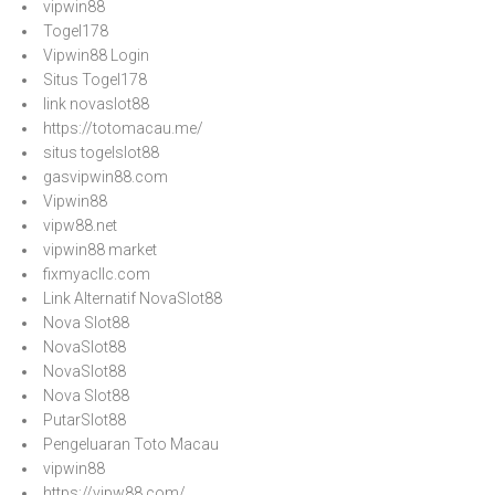
vipwin88
Togel178
Vipwin88 Login
Situs Togel178
link novaslot88
https://totomacau.me/
situs togelslot88
gasvipwin88.com
Vipwin88
vipw88.net
vipwin88 market
fixmyacllc.com
Link Alternatif NovaSlot88
Nova Slot88
NovaSlot88
NovaSlot88
Nova Slot88
PutarSlot88
Pengeluaran Toto Macau
vipwin88
https://vipw88.com/