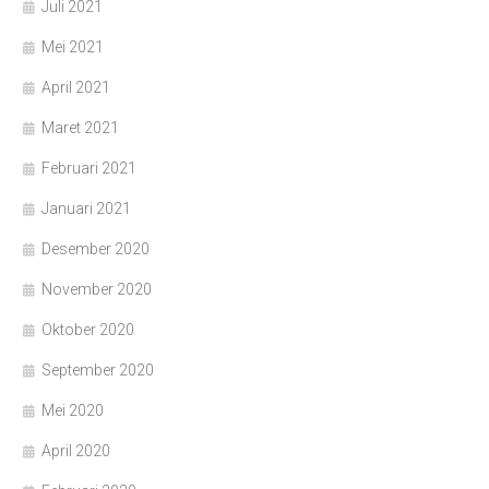
Juli 2021
Mei 2021
April 2021
Maret 2021
Februari 2021
Januari 2021
Desember 2020
November 2020
Oktober 2020
September 2020
Mei 2020
April 2020