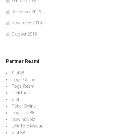
Februari 2020
Desember 2019
November 2019
Oktober 2019
Partner Resmi
Slot88
Togel Online
Togel Resmi
Pedetogel
Slot
Poker Online
Togelslot88
vipwin88.biz
Link Toto Macau
Slot 88