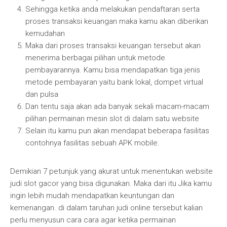
Sehingga ketika anda melakukan pendaftaran serta
proses transaksi keuangan maka kamu akan diberikan
kemudahan
Maka dari proses transaksi keuangan tersebut akan
menerima berbagai pilihan untuk metode
pembayarannya. Kamu bisa mendapatkan tiga jenis
metode pembayaran yaitu bank lokal, dompet virtual
dan pulsa
Dan tentu saja akan ada banyak sekali macam-macam
pilihan permainan mesin slot di dalam satu website
Selain itu kamu pun akan mendapat beberapa fasilitas
contohnya fasilitas sebuah APK mobile.
Demikian 7 petunjuk yang akurat untuk menentukan website
judi slot gacor yang bisa digunakan. Maka dari itu Jika kamu
ingin lebih mudah mendapatkan keuntungan dan
kemenangan. di dalam taruhan judi online tersebut kalian
perlu menyusun cara cara agar ketika permainan