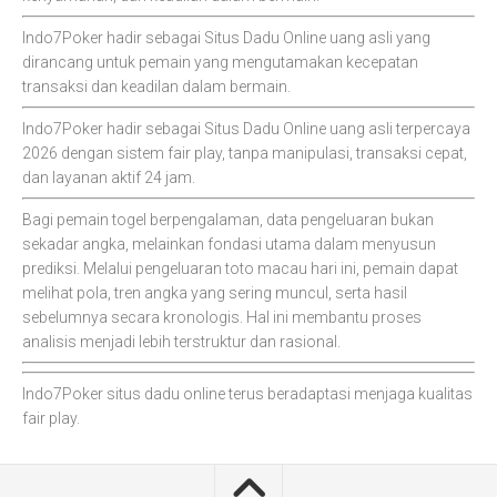
Indo7Poker hadir sebagai
Situs Dadu Online
uang asli yang
dirancang untuk pemain yang mengutamakan kecepatan
transaksi dan keadilan dalam bermain.
Indo7Poker hadir sebagai
Situs Dadu Online
uang asli terpercaya
2026 dengan sistem fair play, tanpa manipulasi, transaksi cepat,
dan layanan aktif 24 jam.
Bagi pemain togel berpengalaman, data pengeluaran bukan
sekadar angka, melainkan fondasi utama dalam menyusun
prediksi. Melalui pengeluaran
toto macau hari ini
, pemain dapat
melihat pola, tren angka yang sering muncul, serta hasil
sebelumnya secara kronologis. Hal ini membantu proses
analisis menjadi lebih terstruktur dan rasional.
Indo7Poker
situs dadu online terus beradaptasi menjaga kualitas
fair play.