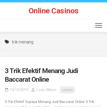
Skip
to
Online Casinos
content
trik menang
3 Trik Efektif Menang Judi
Baccarat Online
10/12/2019
Louis Wilson
casino
3 Trik Efektif Supaya Menang Judi Baccarat Online 3 Trik