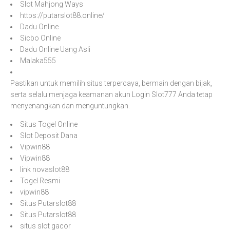
Slot Mahjong Ways
https://putarslot88.online/
Dadu Online
Sicbo Online
Dadu Online Uang Asli
Malaka555
Pastikan untuk memilih situs terpercaya, bermain dengan bijak,
serta selalu menjaga keamanan akun
Login Slot777
Anda tetap
menyenangkan dan menguntungkan.
Situs Togel Online
Slot Deposit Dana
Vipwin88
Vipwin88
link novaslot88
Togel Resmi
vipwin88
Situs Putarslot88
Situs Putarslot88
situs slot gacor