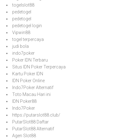
togelslot88
pedetogel
pedetogel
pedetogel login
Vipwin88
togel terpercaya
judi bola
indo7poker
Poker IDN Terbaru
Situs IDN Poker Terpercaya
Kartu Poker IDN
IDN Poker Online
Indo7Poker Alternatif
Toto Macau Hari ini
IDN Poker88
Indo7Poker
https://putarslot88.club/
PutarSlot88 Daftar
PutarSlot88 Alternatif
Agen Slot88