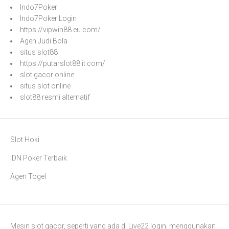
Indo7Poker
Indo7Poker Login
https://vipwin88.eu.com/
Agen Judi Bola
situs slot88
https://putarslot88.it.com/
slot gacor online
situs slot online
slot88 resmi alternatif
Slot Hoki
IDN Poker Terbaik
Agen Togel
Mesin slot gacor, seperti yang ada di
Live22 login
, menggunakan