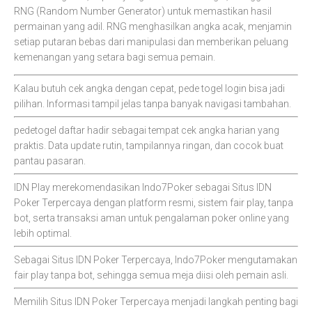
RNG (Random Number Generator) untuk memastikan hasil
permainan yang adil. RNG menghasilkan angka acak, menjamin
setiap putaran bebas dari manipulasi dan memberikan peluang
kemenangan yang setara bagi semua pemain.
Kalau butuh cek angka dengan cepat,
pede togel login
bisa jadi
pilihan. Informasi tampil jelas tanpa banyak navigasi tambahan.
pedetogel daftar
hadir sebagai tempat cek angka harian yang
praktis. Data update rutin, tampilannya ringan, dan cocok buat
pantau pasaran.
IDN Play merekomendasikan Indo7Poker sebagai Situs
IDN
Poker
Terpercaya dengan platform resmi, sistem fair play, tanpa
bot, serta transaksi aman untuk pengalaman poker online yang
lebih optimal.
Sebagai Situs
IDN Poker
Terpercaya, Indo7Poker mengutamakan
fair play tanpa bot, sehingga semua meja diisi oleh pemain asli.
Memilih Situs
IDN Poker
Terpercaya menjadi langkah penting bagi