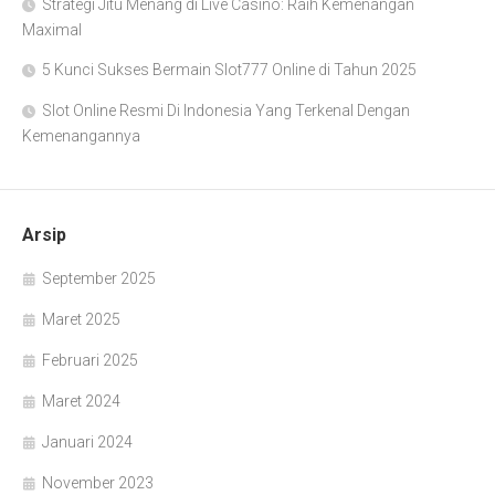
Strategi Jitu Menang di Live Casino: Raih Kemenangan
Maximal
5 Kunci Sukses Bermain Slot777 Online di Tahun 2025
Slot Online Resmi Di Indonesia Yang Terkenal Dengan
Kemenangannya
Arsip
September 2025
Maret 2025
Februari 2025
Maret 2024
Januari 2024
November 2023