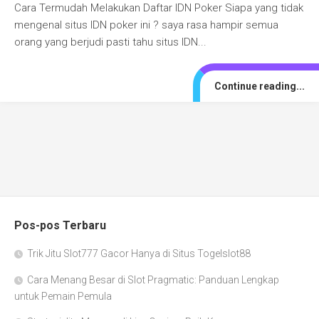
Cara Termudah Melakukan Daftar IDN Poker Siapa yang tidak
mengenal situs IDN poker ini ? saya rasa hampir semua
orang yang berjudi pasti tahu situs IDN...
Continue reading...
Pos-pos Terbaru
Trik Jitu Slot777 Gacor Hanya di Situs Togelslot88
Cara Menang Besar di Slot Pragmatic: Panduan Lengkap
untuk Pemain Pemula