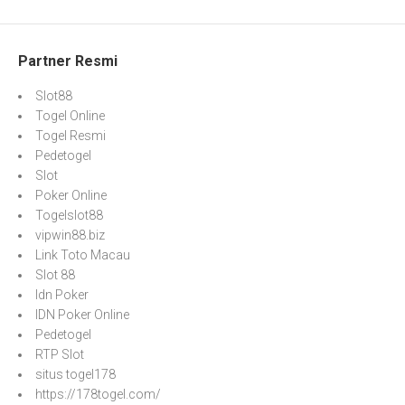
Partner Resmi
Slot88
Togel Online
Togel Resmi
Pedetogel
Slot
Poker Online
Togelslot88
vipwin88.biz
Link Toto Macau
Slot 88
Idn Poker
IDN Poker Online
Pedetogel
RTP Slot
situs togel178
https://178togel.com/