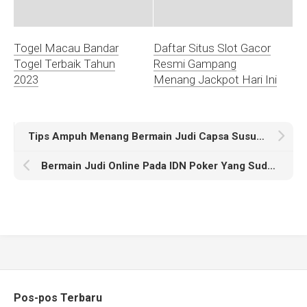
Togel Macau Bandar
Daftar Situs Slot Gacor
Togel Terbaik Tahun
Resmi Gampang
2023
Menang Jackpot Hari Ini
Tips Ampuh Menang Bermain Judi Capsa Susun Online
Bermain Judi Online Pada IDN Poker Yang Sudah Profesional
Pos-pos Terbaru