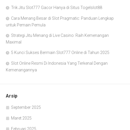
Trik Jitu Slot777 Gacor Hanya di Situs Togelslot88
Cara Menang Besar di Slot Pragmatic: Panduan Lengkap
untuk Pemain Pemula
Strategi Jitu Menang di Live Casino: Raih Kemenangan
Maximal
5 Kunci Sukses Bermain Slot777 Online di Tahun 2025
Slot Online Resmi Di Indonesia Yang Terkenal Dengan
Kemenangannya
Arsip
September 2025
Maret 2025
Februari 2025