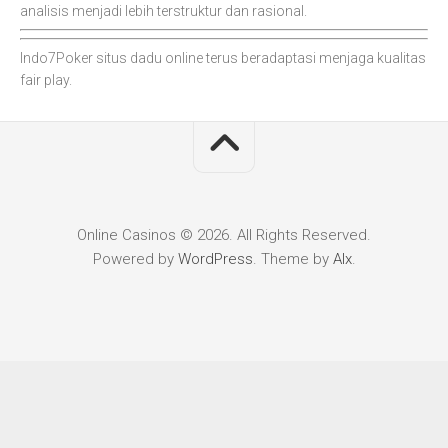
analisis menjadi lebih terstruktur dan rasional.
Indo7Poker
situs dadu online terus beradaptasi menjaga kualitas
fair play.
Online Casinos © 2026. All Rights Reserved.
Powered by
WordPress
. Theme by
Alx
.