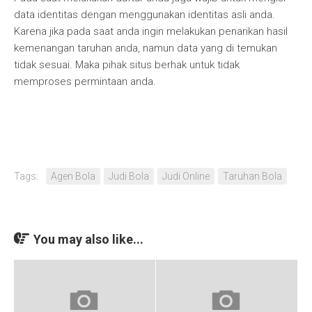
data identitas dengan menggunakan identitas asli anda.
Karena jika pada saat anda ingin melakukan penarikan hasil
kemenangan taruhan anda, namun data yang di temukan
tidak sesuai. Maka pihak situs berhak untuk tidak
memproses permintaan anda.
Tags:
Agen Bola
Judi Bola
Judi Online
Taruhan Bola
You may also like...