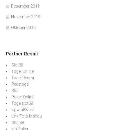
Desember 2019
November 2019
Oktober 2019
Partner Resmi
Slot88
Togel Online
Togel Resmi
Pedetogel
Slot
Poker Online
Togelslot88
vipwin88.biz
Link Toto Macau
Slot 88
Idn Poker