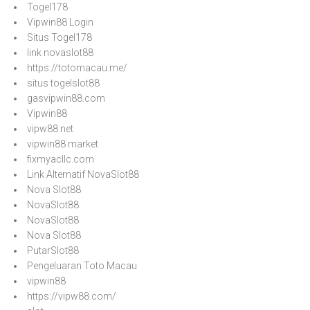
Togel178
Vipwin88 Login
Situs Togel178
link novaslot88
https://totomacau.me/
situs togelslot88
gasvipwin88.com
Vipwin88
vipw88.net
vipwin88 market
fixmyacllc.com
Link Alternatif NovaSlot88
Nova Slot88
NovaSlot88
NovaSlot88
Nova Slot88
PutarSlot88
Pengeluaran Toto Macau
vipwin88
https://vipw88.com/