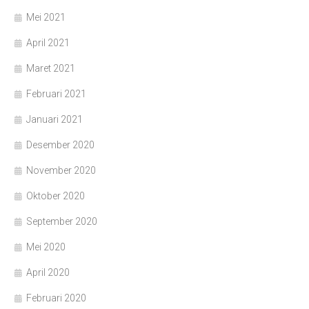
Mei 2021
April 2021
Maret 2021
Februari 2021
Januari 2021
Desember 2020
November 2020
Oktober 2020
September 2020
Mei 2020
April 2020
Februari 2020