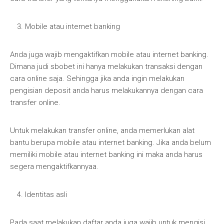
Mobile atau internet banking
Anda juga wajib mengaktifkan mobile atau internet banking.
Dimana judi sbobet ini hanya melakukan transaksi dengan
cara online saja. Sehingga jika anda ingin melakukan
pengisian deposit anda harus melakukannya dengan cara
transfer online.
Untuk melakukan transfer online, anda memerlukan alat
bantu berupa mobile atau internet banking. Jika anda belum
memiliki mobile atau internet banking ini maka anda harus
segera mengaktifkannyaa.
Identitas asli
Pada saat melakukan daftar anda juga wajib untuk mengisi