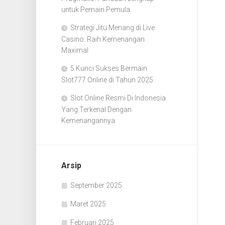
untuk Pemain Pemula
Strategi Jitu Menang di Live
Casino: Raih Kemenangan
Maximal
5 Kunci Sukses Bermain
Slot777 Online di Tahun 2025
Slot Online Resmi Di Indonesia
Yang Terkenal Dengan
Kemenangannya
Arsip
September 2025
Maret 2025
Februari 2025