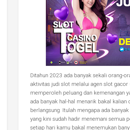
Ditahun 2023 ada banyak sekali orang-or
aktivitas judi slot melalui agen slot gaco
memperoleh peluang dan kemenangan yan
ada banyak hal-hal menarik bakal kalian 
berlangsung. Itulah mengapa ada banyak se
yang kini sudah hadir menemani semua 
setiap hari kamu bakal menemukan bany