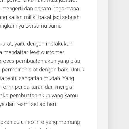
t mengerti dan paham bagaimana
ng kalian miliki bakal jadi sebuah
nangkannya Bersama-sama.
akurat, yaitu dengan melakukan
ga mendaftar lewt customer
proses pembuatan akun yang bisa
 permainan slot dengan baik. Untuk
ia tentu sangatlah mudah. Yang
 form pendaftaran dan mengisi
 Maka pembuatan akun yang kamu
ya dan resmi setiap hari.
pkan dulu info-info yang memang