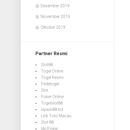
Desember 2019
November 2019
Oktober 2019
Partner Resmi
Slot88
Togel Online
Togel Resmi
Pedetogel
Slot
Poker Online
Togelslot88
vipwin88.biz
Link Toto Macau
Slot 88
Idn Poker