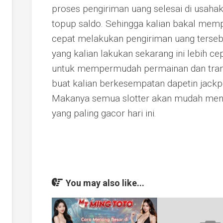
proses pengiriman uang selesai di usaha
topup saldo. Sehingga kalian bakal mem
cepat melakukan pengiriman uang terseb
yang kalian lakukan sekarang ini lebih c
untuk mempermudah permainan dan transa
buat kalian berkesempatan dapetin jackp
Makanya semua slotter akan mudah meni
yang paling gacor hari ini.
You may also like...