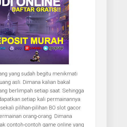
ang yang sudah begitu menikmati
r uang asli. Dimana kalian bakal
g berlimpah setiap saat. Sehingga
dapatkan setiap kali permainannya
kali pilihan-pilihan BO slot gacor
permainan orang-orang. Dimana
ak contoh-contoh game online yang