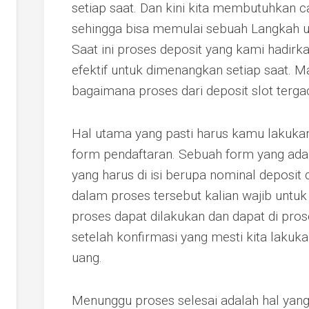
setiap saat. Dan kini kita membutuhkan c
sehingga bisa memulai sebuah Langkah u
Saat ini proses deposit yang kami hadirk
efektif untuk dimenangkan setiap saat. M
bagaimana proses dari deposit slot terga
Hal utama yang pasti harus kamu lakukan
form pendaftaran. Sebuah form yang ada
yang harus di isi berupa nominal deposit
dalam proses tersebut kalian wajib untu
proses dapat dilakukan dan dapat di pro
setelah konfirmasi yang mesti kita lakuka
uang.
Menunggu proses selesai adalah hal yang 