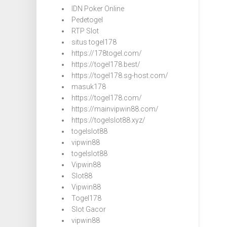
IDN Poker Online
Pedetogel
RTP Slot
situs togel178
https://178togel.com/
https://togel178.best/
https://togel178.sg-host.com/
masuk178
https://togel178.com/
https://mainvipwin88.com/
https://togelslot88.xyz/
togelslot88
vipwin88
togelslot88
Vipwin88
Slot88
Vipwin88
Togel178
Slot Gacor
vipwin88